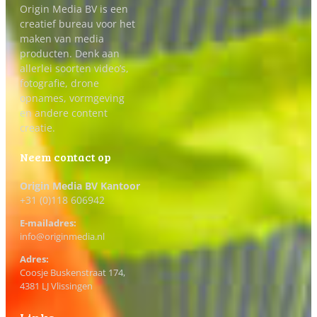
Origin Media BV is een
creatief bureau voor het
maken van media
producten. Denk aan
allerlei soorten video’s,
fotografie, drone
opnames, vormgeving
en andere content
creatie.
Neem contact op
Origin Media BV Kantoor
+31 (0)118 606942
E-mailadres:
info@originmedia.nl
Adres:
Coosje Buskenstraat 174,
4381 LJ Vlissingen