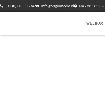
+31 (0)118 606942
info@originmedia.nl
Ma - Vrij: 8:30 -
WELKOM