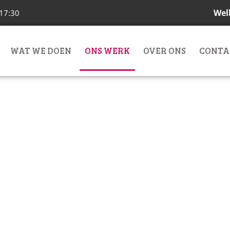
Wel
 17:30
WAT WE DOEN
ONS WERK
OVER ONS
CONTA