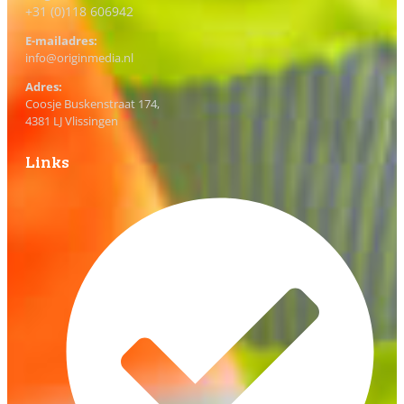
+31 (0)118 606942
E-mailadres:
info@originmedia.nl
Adres:
Coosje Buskenstraat 174,
4381 LJ Vlissingen
Links