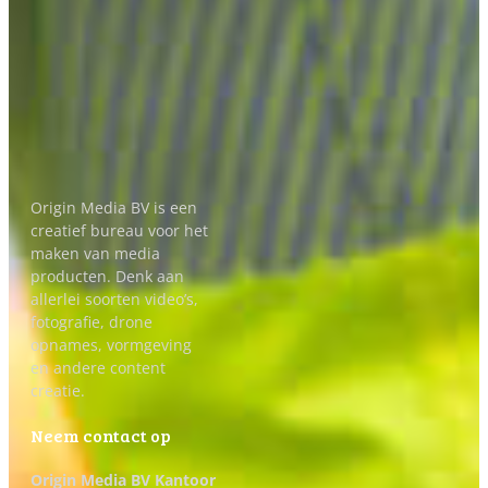
Origin Media BV is een
creatief bureau voor het
maken van media
producten. Denk aan
allerlei soorten video’s,
fotografie, drone
opnames, vormgeving
en andere content
creatie.
Neem contact op
Origin Media BV Kantoor