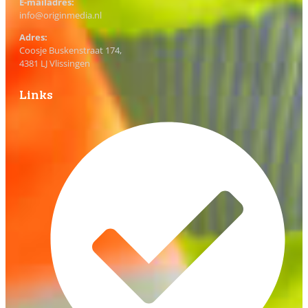
E-mailadres:
info@originmedia.nl
Adres:
Coosje Buskenstraat 174,
4381 LJ Vlissingen
Links