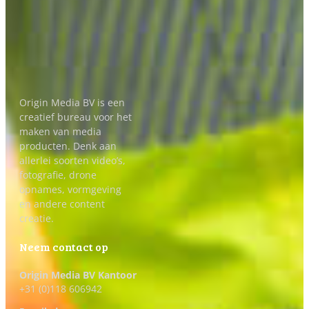
Origin Media BV is een
creatief bureau voor het
maken van media
producten. Denk aan
allerlei soorten video’s,
fotografie, drone
opnames, vormgeving
en andere content
creatie.
Neem contact op
Origin Media BV Kantoor
+31 (0)118 606942