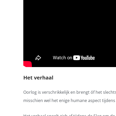
Het verhaal
Oorlog is verschrikkelijk en brengt óf het sle
misschien wel het enige humane aspect tijdens 
Het verhaal speelt zich af tijdens de Slag om d