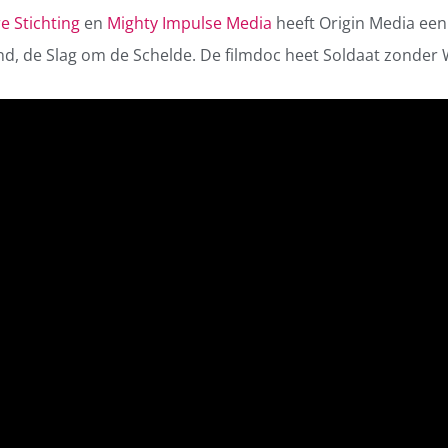
 Stichting
en
Mighty Impulse Media
heeft Origin Media ee
nd, de Slag om de Schelde. De filmdoc heet Soldaat zonder