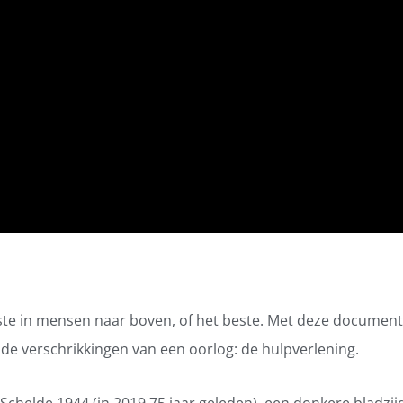
chtste in mensen naar boven, of het beste. Met deze documen
de verschrikkingen van een oorlog: de hulpverlening.
e Schelde 1944 (in 2019 75 jaar geleden), een donkere bladzi