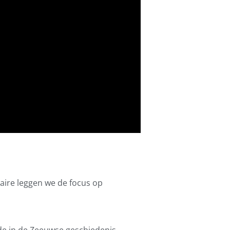
taire leggen we de focus op
jde in de Zeeuwse geschiedenis.